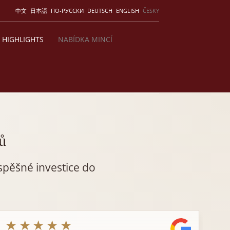
中文
日本語
ПО-РУССКИ
DEUTSCH
ENGLISH
ČESKY
HIGHLIGHTS
NABÍDKA MINCÍ
ů
spěšné investice do
★★★★★