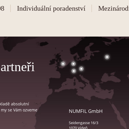
98
Individuální poradenství
Mezinárod
artneři
kladě absolutní
 a my se Vám ozveme
NUMFIL GmbH
Seidengasse 16/3
1070 Vídeň