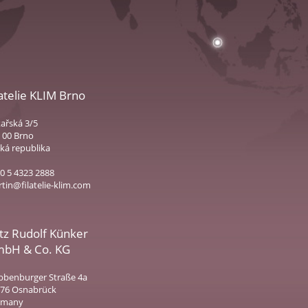
latelie KLIM Brno
ařská 3/5
 00 Brno
ká republika
0 5 4323 2888
tin@filatelie-klim.com
itz Rudolf Künker
bH & Co. KG
benburger Straße 4a
76 Osnabrück
rmany