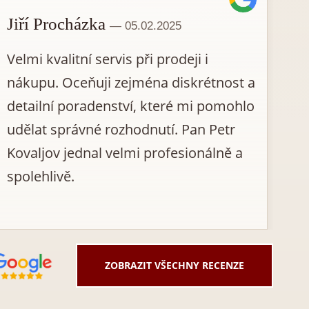
Jiří Procházka
J
— 05.02.2025
Velmi kvalitní servis při prodeji i
Oc
nákupu. Oceňuji zejména diskrétnost a
hl
detailní poradenství, které mi pomohlo
sv
udělat správné rozhodnutí. Pan Petr
pr
Kovaljov jednal velmi profesionálně a
spolehlivě.
ZOBRAZIT VŠECHNY RECENZE