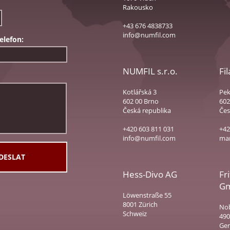
Rakousko
+43 676 4838733
info@numfil.com
elefon:
NUMFIL s.r.o.
Fi
Kotlářská 3
Pek
602 00 Brno
602
Česká republika
Čes
+420 603 811 031
+42
info@numfil.com
mar
Hess-Divo AG
Fr
Gm
Löwenstraße 55
8001 Zürich
Nob
Schweiz
490
Ge