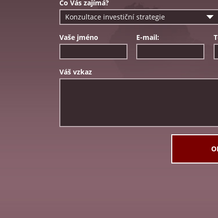
Co Vás zajímá?
Konzultace investiční strategie
Vaše jméno
E-mail:
T
Váš vzkaz