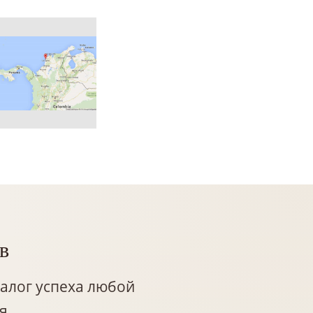
в
алог успеха любой
я.