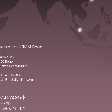
лателия КЛИМ Брно
ařská 3/5
 00 Брно
шская Республика
0 5 4323 2888
tin@filatelie-klim.com
иц Рудольф
юнкер
bH & Co. KG