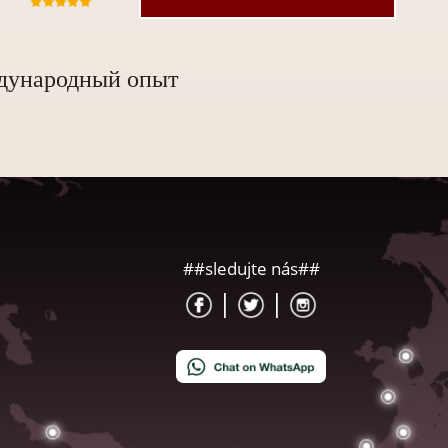
ународный опыт
##sledujte nás##
|
|