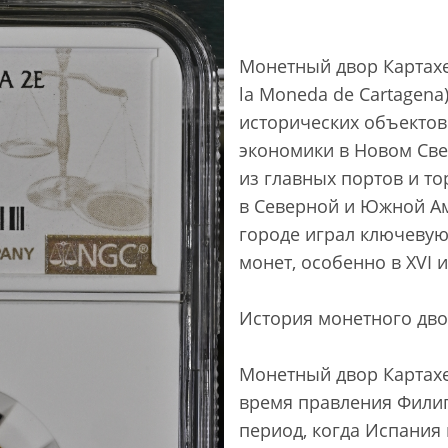
Монетный двор Картахе
la Moneda de Cartagena
исторических объектов
экономики в Новом Све
из главных портов и т
в Северной и Южной Ам
городе играл ключевую
монет, особенно в XVI и 
История монетного дв
Монетный двор Картахе
время правления Филиппа
период, когда Испания 