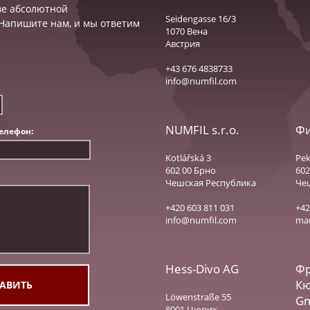
ве абсолютной
Seidengasse 16/3
 Напишите нам, и мы ответим
1070 Вена
Австрия
+43 676 4838733
info@numfil.com
NUMFIL s.r.o.
Фи
елефон:
Kotlářská 3
Pek
602 00 Брно
602
Чешская Республика
Че
+420 603 811 031
+42
info@numfil.com
mar
Hess-Divo AG
Фр
К
Löwenstraße 55
Gm
8001 Цюрих