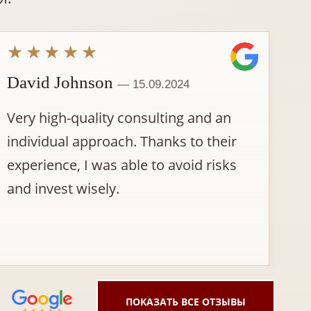
★★★★★
David Johnson
Ro
— 15.09.2024
Very high-quality consulting and an
Pr
individual approach. Thanks to their
Tr
experience, I was able to avoid risks
gi
and invest wisely.
ot
ПОКАЗАТЬ ВСЕ ОТЗЫВЫ